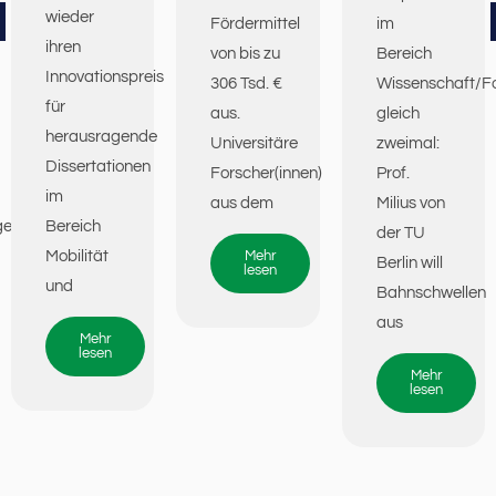
wieder
Fördermittel
im
ihren
von bis zu
Bereich
Innovationspreis
306 Tsd. €
Wissenschaft/F
für
aus.
gleich
herausragende
Universitäre
zweimal:
Dissertationen
Forscher(innen)
Prof.
im
aus dem
Milius von
gen
Bereich
der TU
Mobilität
Mehr
Berlin will
lesen
und
Bahnschwellen
aus
Mehr
lesen
Mehr
lesen