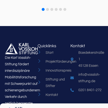
Quicklinks
Kontakt
Start
Baedekerstraße
Die Karl Vossloh-
1
Projektförderungen
Stiftung fördert
45128 Essen
Innovationspreis
interdisziplinäre
info@vossloh-
Mobilitätsforschung
Stiftung und
stiftung.de
mit Schwerpunkt auf
Stifter
0201 8401-272
schienengebundenem
Kontakt
Verkehr durch
zeitlich begrenzte