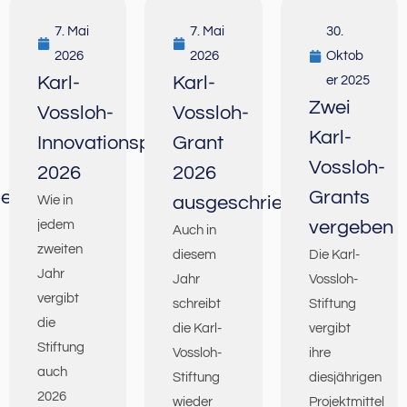
7. Mai
7. Mai
30.
2026
2026
Oktob
Karl-
Karl-
er 2025
Zwei
Vossloh-
Vossloh-
Karl-
Innovationspreis
Grant
Vossloh-
2026
2026
ieben
Grants
ausgeschrieben
Wie in
vergeben
jedem
Auch in
zweiten
diesem
Die Karl-
Jahr
Jahr
Vossloh-
vergibt
schreibt
Stiftung
die
die Karl-
vergibt
Stiftung
Vossloh-
ihre
auch
Stiftung
diesjährigen
2026
wieder
Projektmittel